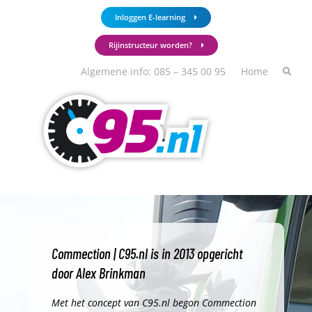
Ga
Inloggen E-learning
naar
de
Rijinstructeur worden?
inhoud
Algemene info: 085 – 345 00 95
Home
Commection | C95.nl is in 2013 opgericht
door Alex Brinkman
Met het concept van C95.nl begon Commection