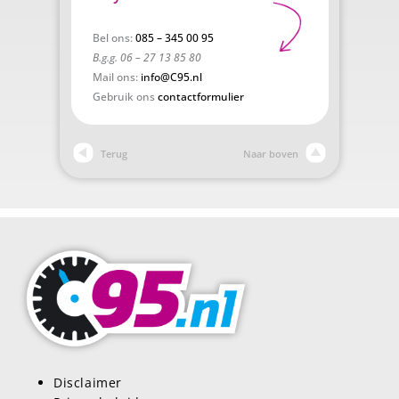
Bel ons:
085 – 345 00 95
B.g.g. 06 – 27 13 85 80
Mail ons:
info@C95.nl
Gebruik ons
contactformulier
Terug
Naar boven
Disclaimer