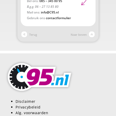
Bel ons:
085 – 345 00 95
B.g.g. 06 – 27 13 85 80
Mail ons:
info@C95.nl
Gebruik ons
contactformulier
Terug
Naar boven
Disclaimer
Privacybeleid
Alg. voorwaarden