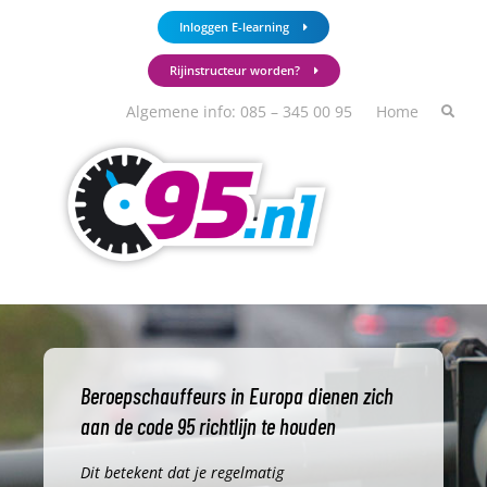
Ga
Inloggen E-learning
naar
de
Rijinstructeur worden?
inhoud
Algemene info: 085 – 345 00 95
Home
Beroepschauffeurs in Europa dienen zich
aan de code 95 richtlijn te houden
Dit betekent dat je regelmatig